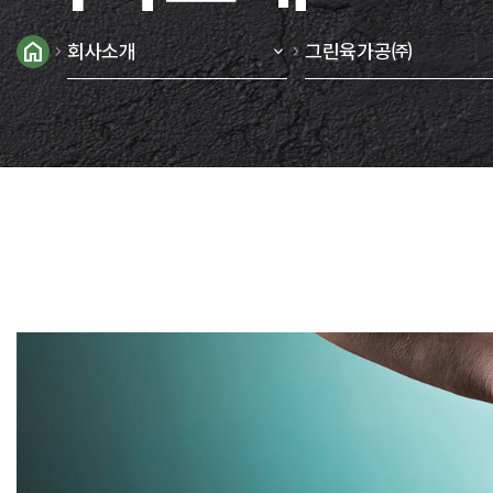
home
회사소개
그린육가공㈜
chevron_right
keyboard_arrow_down
chevron_right