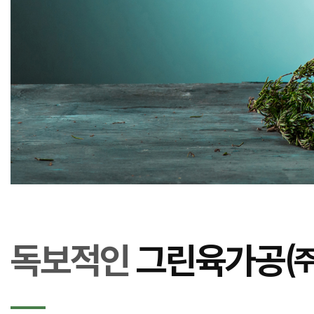
독보적인
그린육가공